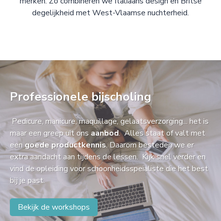
merken. Zo combineren we Italiaans design en Britse
degelijkheid met West-Vlaamse nuchterheid.
Professionele bijscholing
Pedicure, manicure, maquillage, gelaatsverzorging... het is
maar een greep uit ons
aanbod
. Alles staat of valt met
een
goede productkennis
. Daarom besteden we er
extra aandacht aan tijdens de lessen. Kijk snel verder en
vind de opleiding voor schoonheidsspeialiste die het best
bij je past.
Bekijk de workshops