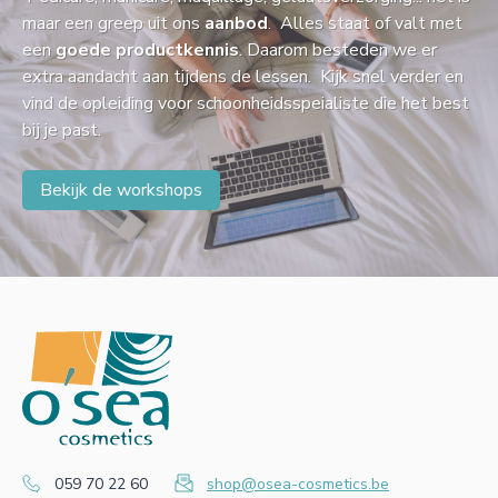
maar een greep uit ons
aanbod
. Alles staat of valt met
een
goede productkennis
. Daarom besteden we er
extra aandacht aan tijdens de lessen. Kijk snel verder en
vind de opleiding voor schoonheidsspeialiste die het best
bij je past.
Bekijk de workshops
059 70 22 60
shop@osea-cosmetics.be