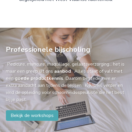
Professionele bijscholing
Pedicure, manicure, maquillage, gelaatsverzorging... het is
maar een greep uit ons
aanbod
. Alles staat of valt met
een
goede productkennis
. Daarom besteden we er
extra aandacht aan tijdens de lessen. Kijk snel verder en
vind de opleiding voor schoonheidsspeialiste die het best
bij je past.
Bekijk de workshops