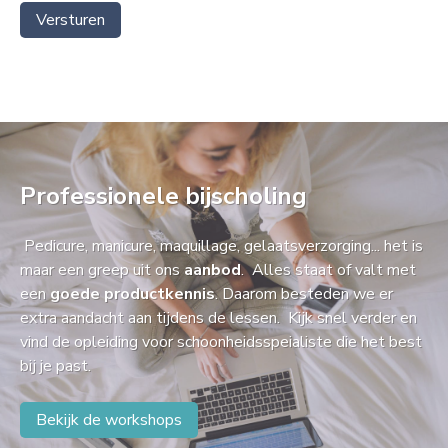
Versturen
Professionele bijscholing
Pedicure, manicure, maquillage, gelaatsverzorging... het is
maar een greep uit ons
aanbod
. Alles staat of valt met
een
goede productkennis
. Daarom besteden we er
extra aandacht aan tijdens de lessen. Kijk snel verder en
vind de opleiding voor schoonheidsspeialiste die het best
bij je past.
Bekijk de workshops