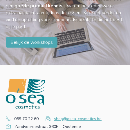
een
goede productkennis
. Daarom besteden we er
extra aandacht aan tijdens de lessen. Kijk snel verder en
vind de opleiding voor schoonheidsspeialiste die het best
bij je past.
Bekijk de workshops
059 70 22 60
shop@osea-cosmetics.be
Zandvoordestraat 360B - Oostende