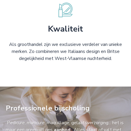
Kwaliteit
Als groothandel zijn we exclusieve verdeler van unieke
merken. Zo combineren we Italiaans design en Britse
degelijkheid met West-Vlaamse nuchterheid.
Professionele bijscholing
Pedicure, manicure, maquillage, gelaatsverzorging... het is
maar een greep uit ons
aanbod
. Alles staat of valt met